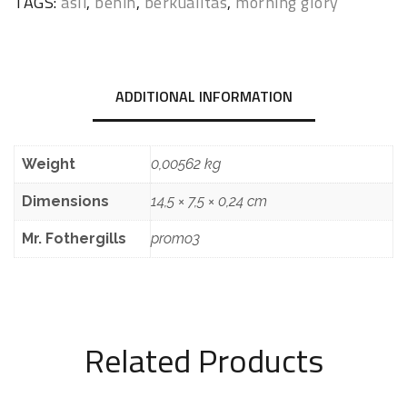
TAGS:
asli
,
benih
,
berkualitas
,
morning glory
ADDITIONAL INFORMATION
Weight
0,00562 kg
Dimensions
14,5 × 7,5 × 0,24 cm
Mr. Fothergills
promo3
Related Products