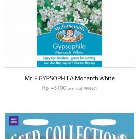
Mr. F GYPSOPHILA Monarch White
Rp
45.100
termasuk PPN 10%