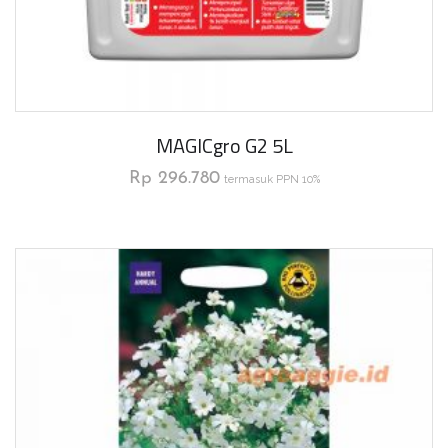
MAGICgro G2 5L
Rp
296.780
termasuk PPN 10%