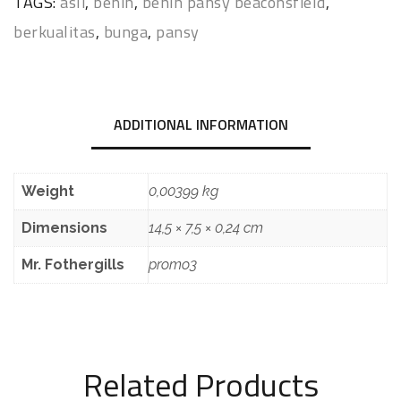
TAGS:
asli
,
benih
,
benih pansy beaconsfield
,
berkualitas
,
bunga
,
pansy
ADDITIONAL INFORMATION
Weight
0,00399 kg
Dimensions
14,5 × 7,5 × 0,24 cm
Mr. Fothergills
promo3
Related Products