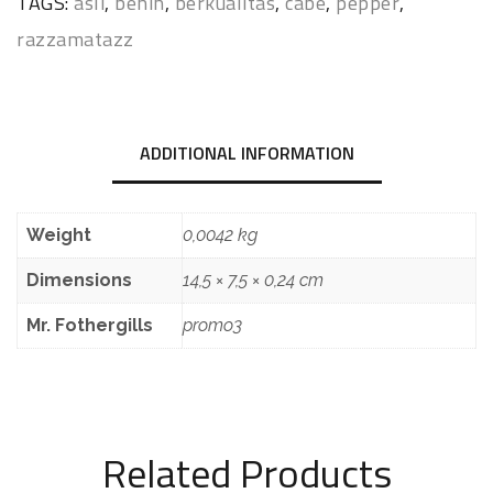
TAGS:
asli
,
benih
,
berkualitas
,
cabe
,
pepper
,
razzamatazz
ADDITIONAL INFORMATION
Weight
0,0042 kg
Dimensions
14,5 × 7,5 × 0,24 cm
Mr. Fothergills
promo3
Related Products