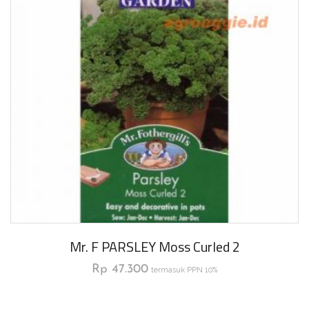
Mr. F PARSLEY Moss Curled 2
Rp
47.300
termasuk PPN 10%