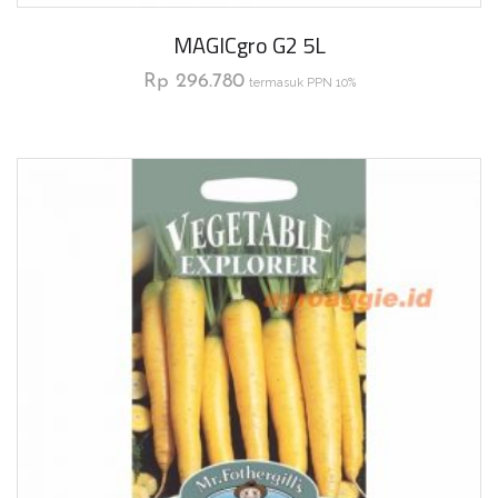
MAGICgro G2 5L
Rp
296.780
termasuk PPN 10%