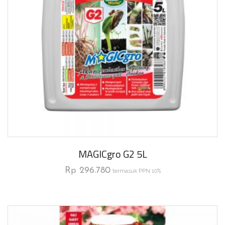
MAGICgro G2 5L
Rp
296.780
termasuk PPN 10%