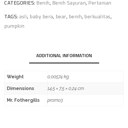
CATEGORIES:
Benih
,
Benih Sayuran
,
Pertanian
TAGS:
asli
,
baby bera
,
bear
,
benih
,
berkualitas
,
pumpkin
ADDITIONAL INFORMATION
Weight
0,00574 kg
Dimensions
14,5 × 7,5 × 0,24 cm
Mr. Fothergills
promo3