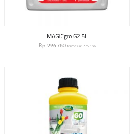
MAGICgro G2 5L
Rp
296.780
termasuk PPN 10%