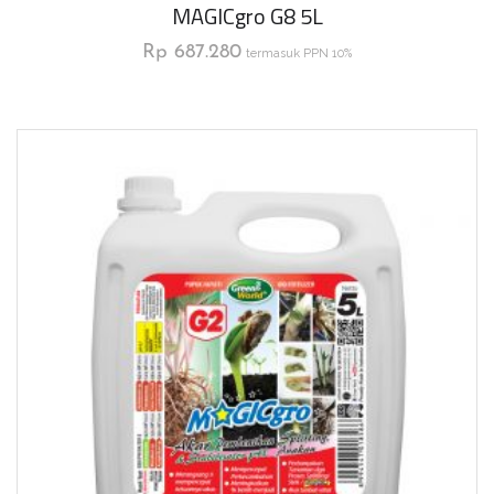
MAGICgro G8 5L
Rp
687.280
termasuk PPN 10%