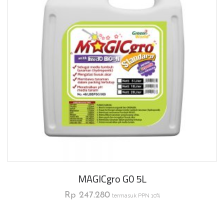
MAGICgro G0 5L
Rp
247.280
termasuk PPN 10%