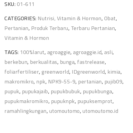
SKU:
01-611
CATEGORIES:
Nutrisi, Vitamin & Hormon
,
Obat
,
Pertanian
,
Produk Terbaru
,
Terbaru Pertanian
,
Vitamin & Hormon
TAGS:
100%larut
,
agroaggie
,
agroaggie.id
,
asli
,
berkebun
,
berkualitas
,
bunga
,
fastrelease
,
foliarfertiliser
,
greenworld
,
IDgreenworld
,
kimia
,
makromikro
,
npk
,
NPK9-55-9
,
pertanian
,
pujib09
,
pupuk
,
pupukajaib
,
pupukbubuk
,
pupukbunga
,
pupukmakromikro
,
pupuknpk
,
pupuksemprot
,
ramahlingkungan
,
utomoutomo
,
utomoutomo.id