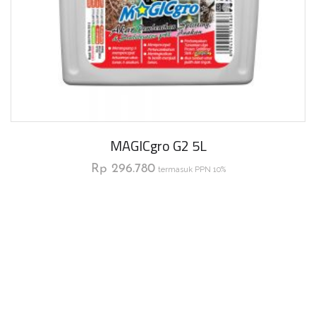
MAGICgro G2 5L
Rp
296.780
termasuk PPN 10%