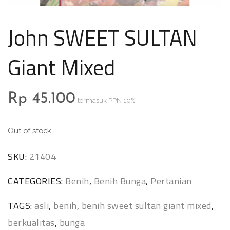
John SWEET SULTAN
Giant Mixed
Rp
45.100
termasuk PPN 10%
Out of stock
SKU:
21404
CATEGORIES:
Benih
,
Benih Bunga
,
Pertanian
TAGS:
asli
,
benih
,
benih sweet sultan giant mixed
,
berkualitas
,
bunga