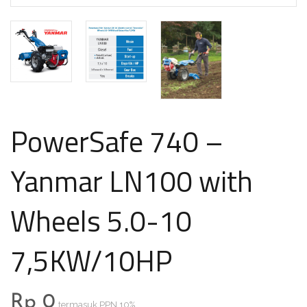
PowerSafe 740 –
Yanmar LN100 with
Wheels 5.0-10
7,5KW/10HP
Rp
0
termasuk PPN 10%