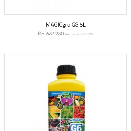
MAGICgro G8 5L
Rp
687.280
termasuk PPN 10%