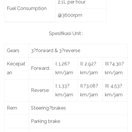
2.1L per hour
Fuel Consumption
@3600rpm
Spesifikasi Unit :
Gears
3?forward & 3?reverse
Kecepat
I: 1.26?
II: 2.92?
III:?4.30?
Forward:
an
km/jam
km/jam
km/jam
I: 1.33?
II:?3.08?
III: 4.53?
Reverse:
km/jam
km/jam
km/jam
Rem
Steering?brakes
Parking brake