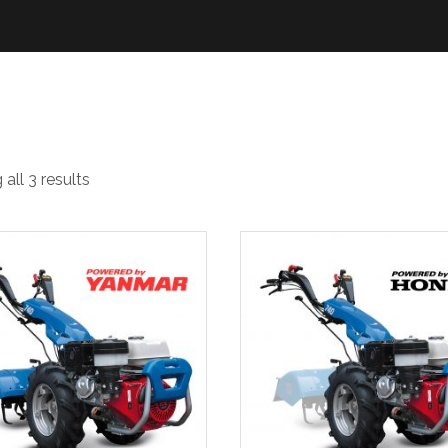
chine
all 3 results