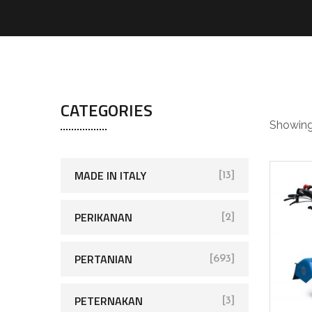
ma
CATEGORIES
Showing 
MADE IN ITALY
[13]
PERIKANAN
[2]
PERTANIAN
[693]
PETERNAKAN
[3]