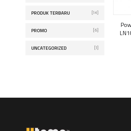
PRODUK TERBARU
[14]
Pow
PROMO
[6]
LN10
UNCATEGORIZED
[1]