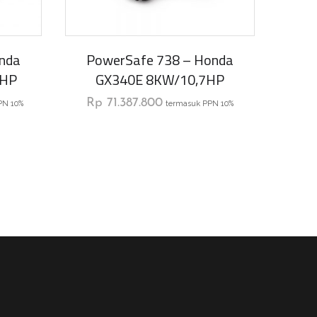
nda
PowerSafe 738 – Honda
7HP
GX340E 8KW/10,7HP
Rp
71.387.800
PN 10%
termasuk PPN 10%