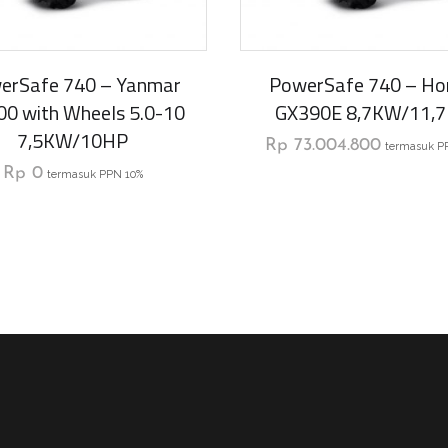
erSafe 740 – Yanmar
PowerSafe 740 – Ho
0 with Wheels 5.0-10
GX390E 8,7KW/11,
7,5KW/10HP
Rp
73.004.800
termasuk P
Rp
0
termasuk PPN 10%